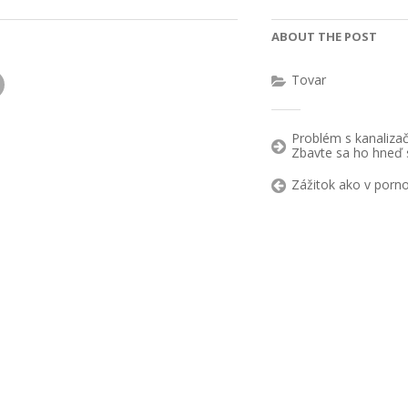
ABOUT THE POST
Tovar
Problém s kanaliza
Zbavte sa ho hneď 
Zážitok ako v porno