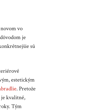
m novom vo
m dôvodom je
konkrétnejšie sú
.
teriérové
ovým, estetickým
abradlie
. Pretože
je kvalitné,
 roky. Tým