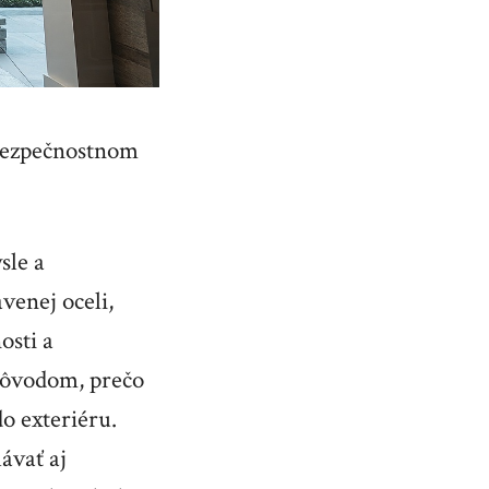
 bezpečnostnom
sle a
venej oceli,
osti a
 dôvodom, prečo
o exteriéru.
ávať aj