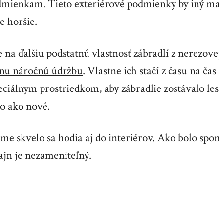
mienkam. Tieto exteriérové podmienky by iný ma
e horšie.
na ďalšiu podstatnú vlastnosť zábradlí z nerezovej
dnu náročnú údržbu
. Vlastne ich stačí z času na ča
ciálnym prostriedkom, aby zábradlie zostávalo les
lo ako nové.
e skvelo sa hodia aj do interiérov. Ako bolo spo
zajn je nezameniteľný.