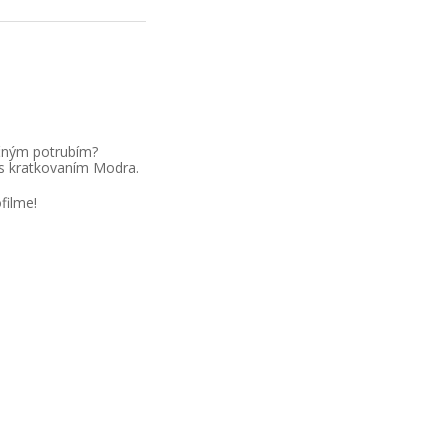
čným potrubím?
s kratkovaním Modra.
filme!