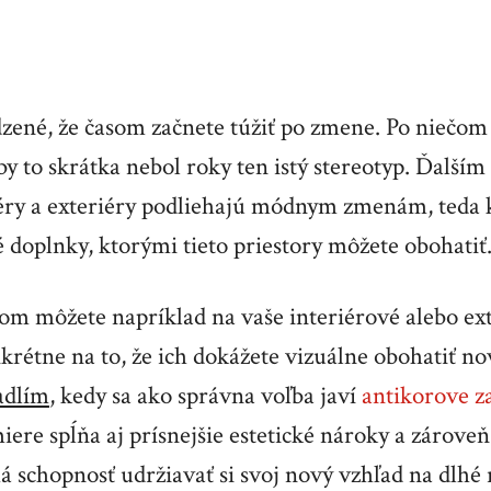
odzené, že časom začnete túžiť po zmene. Po niečo
y to skrátka nebol roky ten istý stereotyp. Ďalší
riéry a exteriéry podliehajú módnym zmenám, teda 
 doplnky, ktorými tieto priestory môžete obohatiť
tom môžete napríklad na vaše interiérové alebo ex
krétne na to, že ich dokážete vizuálne obohatiť n
adlím
, kedy sa ako správna voľba javí
antikorove z
miere spĺňa aj prísnejšie estetické nároky a zároveň 
á schopnosť udržiavať si svoj nový vzhľad na dlhé