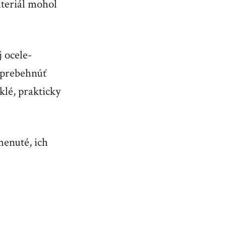
teriál mohol
 ocele-
s prebehnúť
klé, prakticky
menuté, ich