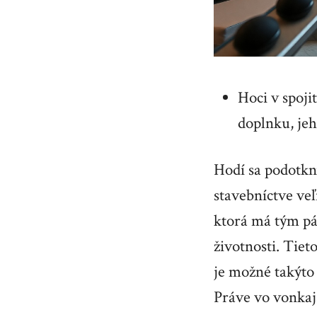
Hoci v spoj
doplnku, jeh
Hodí sa podotknú
stavebníctve ve
ktorá má tým pád
životnosti. Tie
je možné takýto 
Práve vo vonkajš