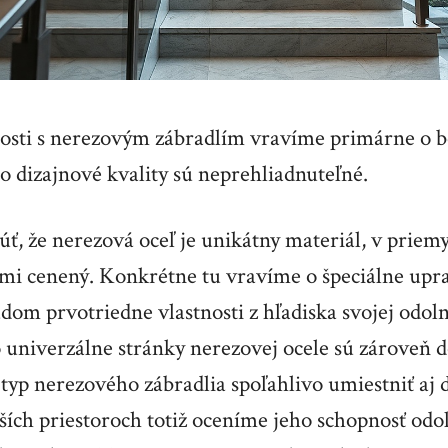
itosti s nerezovým zábradlím vravíme primárne o
o dizajnové kvality sú neprehliadnuteľné.
ť, že nerezová oceľ je unikátny materiál, v priemy
ľmi cenený. Konkrétne tu vravíme o špeciálne upra
om prvotriedne vlastnosti z hľadiska svojej odoln
to univerzálne stránky nerezovej ocele sú zároveň
typ nerezového zábradlia spoľahlivo umiestniť aj d
ích priestoroch totiž oceníme jeho schopnosť odol