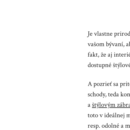
Je vlastne prir
vašom bývaní, ab
fakt, že aj inte
dostupné štýlové
A pozrieť sa pri
schody, teda kon
a
štýlovým zábr
toto v ideálnej 
resp. odolné a m