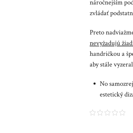
náročnejším pod
zvládať podstatn
Preto nadviažme 
nevyžadujú žia
handričkou a špe
aby stále vyzera
No samozrejm
estetický di