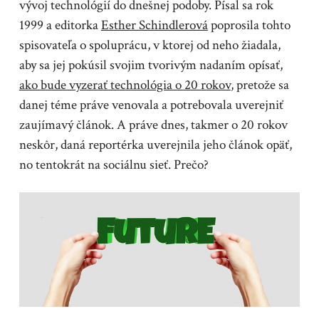
vývoj technológií do dnešnej podoby. Písal sa rok
1999 a editorka
Esther Schindlerová
poprosila tohto
spisovateľa o spoluprácu, v ktorej od neho žiadala,
aby sa jej pokúsil svojim tvorivým nadaním opísať,
ako bude vyzerať technológia o 20 rokov
, pretože sa
danej téme práve venovala a potrebovala uverejniť
zaujímavý článok. A práve dnes, takmer o 20 rokov
neskôr, daná reportérka uverejnila jeho článok opäť,
no tentokrát na sociálnu sieť. Prečo?