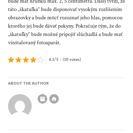
bude mať hrúbku max. 2, 5 centimetra. Ďalej tvrdí, že
táto „škatuľka“ bude disponovať vysokým rozlíšením
obrazovky a bude môcť rozoznať jeho hlas, pomocou
ktorého jej bude dávať pokyny. Pokračuje tým, že do
„škatuľky“ bude možné pripojiť slúchadlá a bude mať
vinštalovaný fotoaparát.
4.1/5 - (10 votes)
ABOUT THE AUTHOR