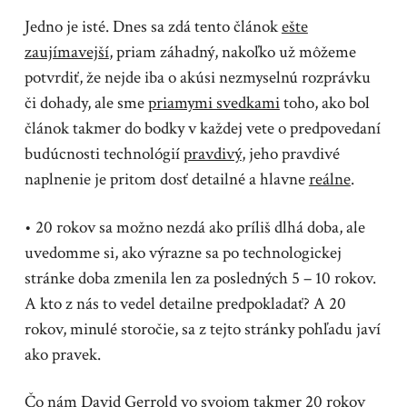
Jedno je isté. Dnes sa zdá tento článok
ešte
zaujímavejší
, priam záhadný, nakoľko už môžeme
potvrdiť, že nejde iba o akúsi nezmyselnú rozprávku
či dohady, ale sme
priamymi svedkami
toho, ako bol
článok takmer do bodky v každej vete o predpovedaní
budúcnosti technológií
pravdivý
, jeho pravdivé
naplnenie je pritom dosť detailné a hlavne
reálne
.
• 20 rokov sa možno nezdá ako príliš dlhá doba, ale
uvedomme si, ako výrazne sa po technologickej
stránke doba zmenila len za posledných 5 – 10 rokov.
A kto z nás to vedel detailne predpokladať? A 20
rokov, minulé storočie, sa z tejto stránky pohľadu javí
ako pravek.
Čo nám David Gerrold vo svojom takmer 20 rokov