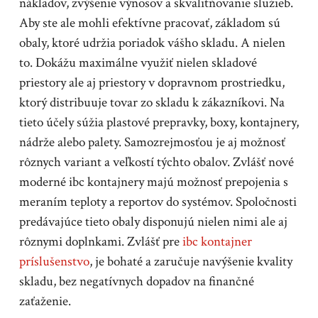
nákladov, zvýšenie výnosov a skvalitňovanie služieb.
Aby ste ale mohli efektívne pracovať, základom sú
obaly, ktoré udržia poriadok vášho skladu. A nielen
to. Dokážu maximálne využiť nielen skladové
priestory ale aj priestory v dopravnom prostriedku,
ktorý distribuuje tovar zo skladu k zákazníkovi. Na
tieto účely súžia plastové prepravky, boxy, kontajnery,
nádrže alebo palety. Samozrejmosťou je aj možnosť
rôznych variant a veľkostí týchto obalov. Zvlášť nové
moderné ibc kontajnery majú možnosť prepojenia s
meraním teploty a reportov do systémov. Spoločnosti
predávajúce tieto obaly disponujú nielen nimi ale aj
rôznymi doplnkami. Zvlášť pre
ibc kontajner
príslušenstvo
, je bohaté a zaručuje navýšenie kvality
skladu, bez negatívnych dopadov na finančné
zaťaženie.