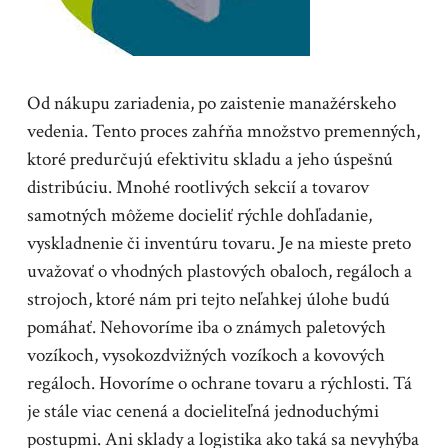
Od nákupu zariadenia, po zaistenie manažérskeho
vedenia. Tento proces zahŕňa množstvo premenných,
ktoré predurčujú efektivitu skladu a jeho úspešnú
distribúciu. Mnohé rootlivých sekcií a tovarov
samotných môžeme docieliť rýchle dohľadanie,
vyskladnenie či inventúru tovaru. Je na mieste preto
uvažovať o vhodných plastových obaloch, regáloch a
strojoch, ktoré nám pri tejto neľahkej úlohe budú
pomáhať. Nehovoríme iba o známych paletových
vozíkoch, vysokozdvižných vozíkoch a kovových
regáloch. Hovoríme o ochrane tovaru a rýchlosti. Tá
je stále viac cenená a docieliteľná jednoduchými
postupmi. Ani sklady a logistika ako taká sa nevyhýba