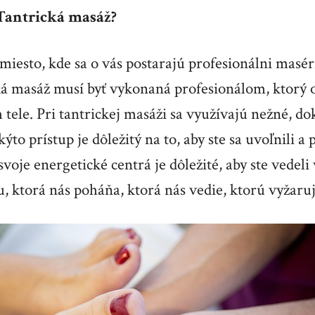
Tantrická masáž?
miesto, kde sa o vás postarajú profesionálni maséri
ká masáž musí byť vykonaná profesionálom, ktorý 
tele. Pri tantrickej masáži sa využívajú nežné, do
ýto prístup je dôležitý na to, aby ste sa uvoľnili a p
svoje energetické centrá je dôležité, aby ste vedeli
, ktorá nás poháňa, ktorá nás vedie, ktorú vyžaru