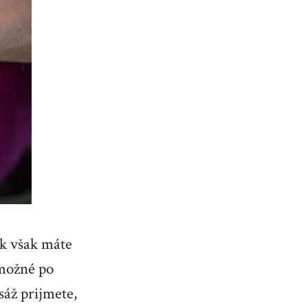
Ak však máte
 možné po
áž prijmete,