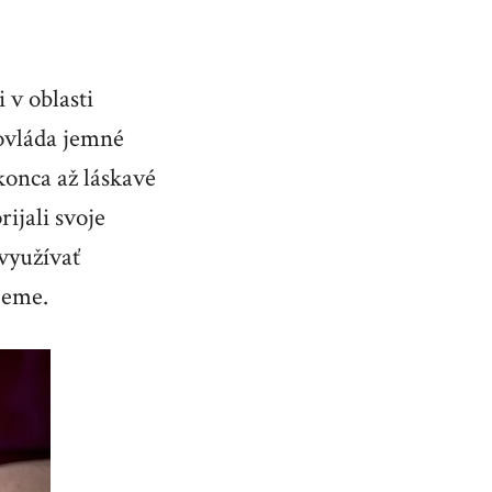
 v oblasti
ovláda jemné
konca až láskavé
rijali svoje
 využívať
jeme.