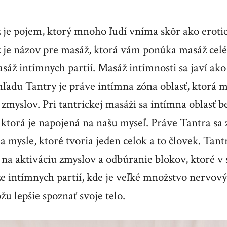
 je pojem, ktorý mnoho ľudí vníma skôr ako erotic
 je názov pre masáž, ktorá vám ponúka masáž celéh
asáž intímnych partií. Masáž intímnosti sa javí ako
ohľadu Tantry je práve intímna zóna oblasť, ktorá 
 zmyslov. Pri tantrickej masáži sa intímna oblasť b
a, ktorá je napojená na našu myseľ. Práve Tantra sa
a mysle, ktoré tvoria jeden celok a to človek. Tant
 na aktiváciu zmyslov a odbúranie blokov, ktoré v 
e intímnych partií, kde je veľké množstvo nervov
u lepšie spoznať svoje telo.