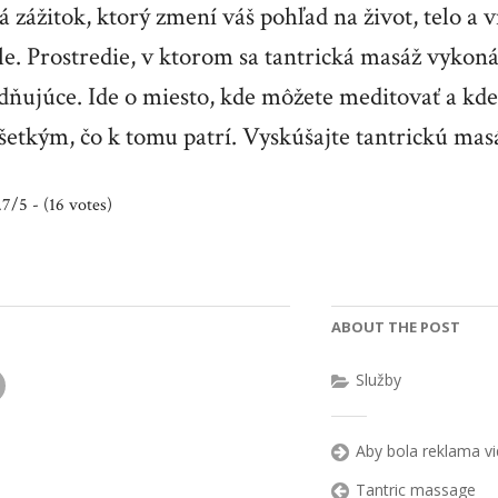
ká zážitok, ktorý zmení váš pohľad na život, telo a v
le. Prostredie, v ktorom sa tantrická masáž vykon
dňujúce. Ide o miesto, kde môžete meditovať a kde
šetkým, čo k tomu patrí. Vyskúšajte tantrickú masá
.7/5 - (16 votes)
ABOUT THE POST
Služby
Aby bola reklama vi
Tantric massage