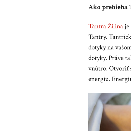
Ako prebieha 
Tantra Žilina
je 
Tantry. Tantric
dotyky na vašom 
dotyky. Práve tak
vnútro. Otvoriť 
energiu. Energiu