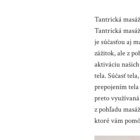
Tantrická masáž
Tantrická masáž
je súčasťou aj m
zážitok, ale z p
aktiváciu našich
tela. Súčasť tel
prepojením tela 
preto využívaná
z pohľadu masáž
ktoré vám pomôž