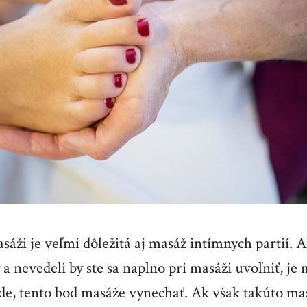
asáži je veľmi dôležitá aj masáž intímnych partií. 
a nevedeli by ste sa naplno pri masáži uvoľniť, je
e, tento bod masáže vynechať. Ak však takúto mas