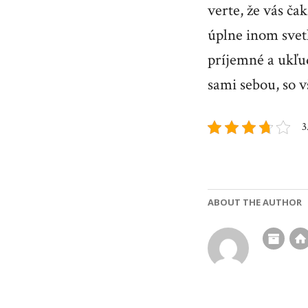
verte, že vás ča
úplne inom svet
príjemné a ukľu
sami sebou, so v
3
ABOUT THE AUTHOR