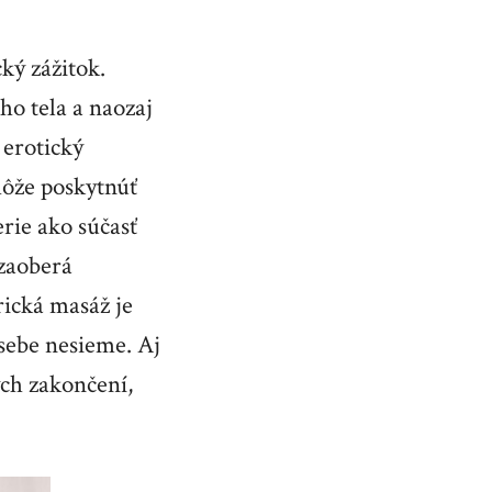
ký zážitok.
o tela a naozaj
 erotický
môže poskytnúť
erie ako súčasť
 zaoberá
rická masáž je
sebe nesieme. Aj
ých zakončení,