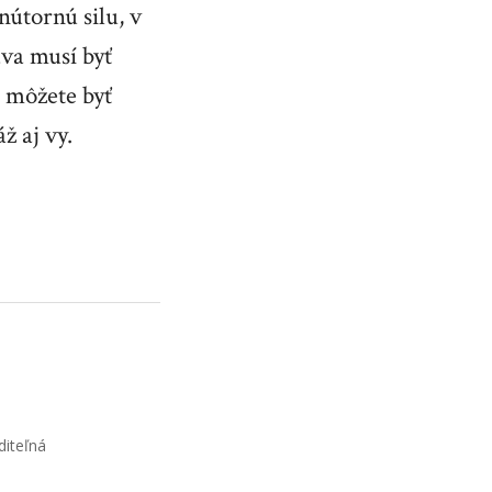
nútornú silu, v
áva musí byť
 môžete byť
ž aj vy.
diteľná