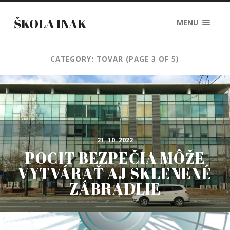
ŠKOLA INAK
MENU
CATEGORY: TOVAR
(PAGE 3 OF 5)
21. 10. 2022
POCIT BEZPEČIA MÔŽE
VYTVÁRAŤ AJ SKLENENÉ
ZÁBRADLIE