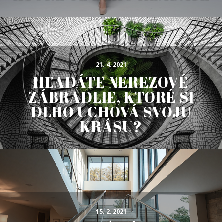
21. 4. 2021
HĽADÁTE NEREZOVÉ
ZÁBRADLIE, KTORÉ SI
DLHO UCHOVÁ SVOJU
KRÁSU?
15. 2. 2021