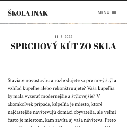
ŠKOLA INAK
MENU
11. 3. 2022
SPRCHOVÝ KÚT ZO SKLA
Staviate novostavbu a rozhodujete sa pre nový štýl a
vzhľad kúpeľne alebo rekonštruujete? Vaša kúpeľňa
by mala vyzerať modernejšie a štýlovejšie? V
akomkoľvek prípade, kúpeľňa je miesto, ktoré
najčastejšie navštevujú domáci obyvatelia, ale veľmi
často je miestom, kam zavíta aj vaša návšteva. Preto