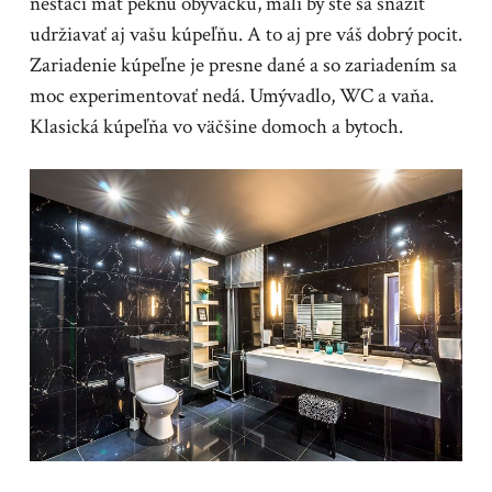
nestačí mať peknú obývačku, mali by ste sa snažiť
udržiavať aj vašu kúpeľňu. A to aj pre váš dobrý pocit.
Zariadenie kúpeľne je presne dané a so zariadením sa
moc experimentovať nedá. Umývadlo, WC a vaňa.
Klasická kúpeľňa vo väčšine domoch a bytoch.