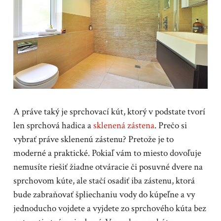
A práve taký je sprchovací kút, ktorý v podstate tvorí
len sprchová hadica a
sklenená zástena
. Prečo si
vybrať práve sklenenú zástenu? Pretože je to
moderné a praktické. Pokiaľ vám to miesto dovoľuje
nemusíte riešiť žiadne otváracie či posuvné dvere na
sprchovom kúte, ale stačí osadiť iba zástenu, ktorá
bude zabraňovať špliechaniu vody do kúpeľne a vy
jednoducho vojdete a vyjdete zo sprchového kúta bez