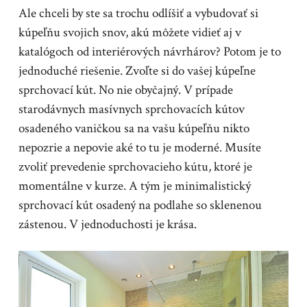
Ale chceli by ste sa trochu odlíšiť a vybudovať si
kúpeľňu svojich snov, akú môžete vidieť aj v
katalógoch od interiérových návrhárov? Potom je to
jednoduché riešenie. Zvoľte si do vašej kúpeľne
sprchovací kút. No nie obyčajný. V prípade
starodávnych masívnych sprchovacích kútov
osadeného vaničkou sa na vašu kúpeľňu nikto
nepozrie a nepovie aké to tu je moderné. Musíte
zvoliť prevedenie sprchovacieho kútu, ktoré je
momentálne v kurze. A tým je minimalistický
sprchovací kút osadený na podlahe so sklenenou
zástenou. V jednoduchosti je krása.