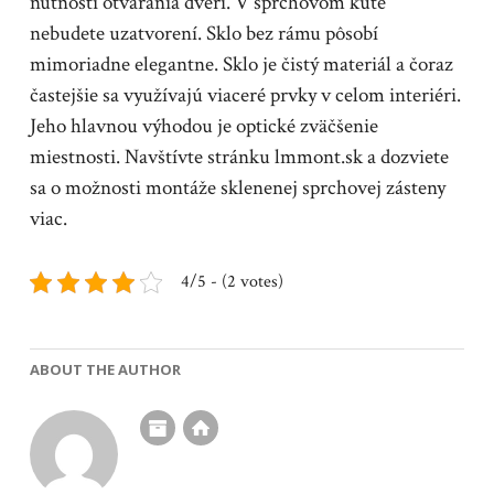
nutnosti otvárania dverí. V sprchovom kúte
nebudete uzatvorení. Sklo bez rámu pôsobí
mimoriadne elegantne. Sklo je čistý materiál a čoraz
častejšie sa využívajú viaceré prvky v celom interiéri.
Jeho hlavnou výhodou je optické zväčšenie
miestnosti. Navštívte stránku lmmont.sk a dozviete
sa o možnosti montáže sklenenej sprchovej zásteny
viac.
4/5 - (2 votes)
ABOUT THE AUTHOR