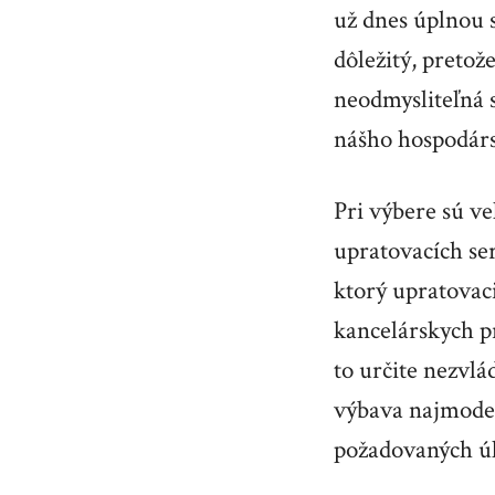
už dnes úplnou 
dôležitý, pretož
neodmysliteľná 
nášho hospodárst
Pri výbere sú ve
upratovacích ser
ktorý upratovaci
kancelárskych p
to určite nezvlá
výbava najmoder
požadovaných ú