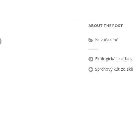
ABOUT THE POST
Nezařazené
Ekologická likvidác
Sprchový kút zo skl