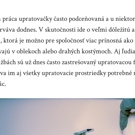
a práca upratovačky často podceňovaná a u niektor
rváva dodnes. V skutočnosti ide o veľmi dôležitú 
 ktorá je možno pre spoločnosť viac prínosná ako 
vajú v oblekoch alebo drahých kostýmoch. Aj ľudia
užbách sú už dnes často zastrešovaný upratovacou f
va im aj všetky upratovacie prostriedky potrebné
ác.