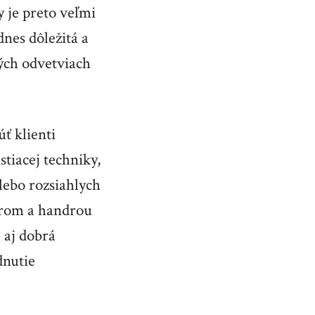
 je preto veľmi
dnes dôležitá a
kých odvetviach
ť klienti
tiacej techniky,
alebo rozsiahlych
drom a handrou
e aj dobrá
dnutie