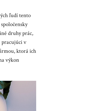
ých ľudí tento
a spoločensky
iné druhy prác,
 pracujúci v
irmou, ktorá ich
 na výkon