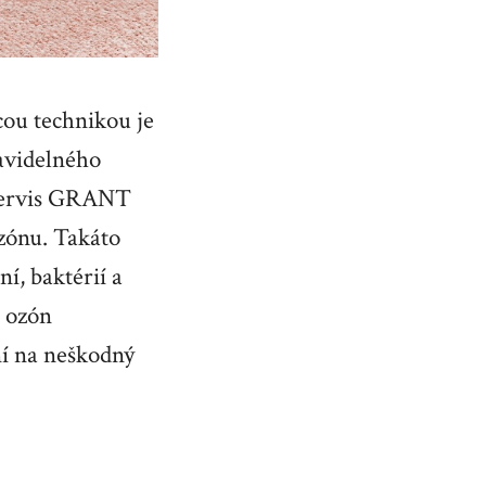
ou technikou je
avidelného
i servis GRANT
zónu. Takáto
í, baktérií a
e ozón
ní na neškodný