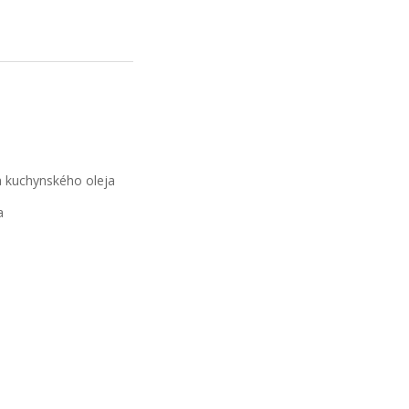
ia kuchynského oleja
a