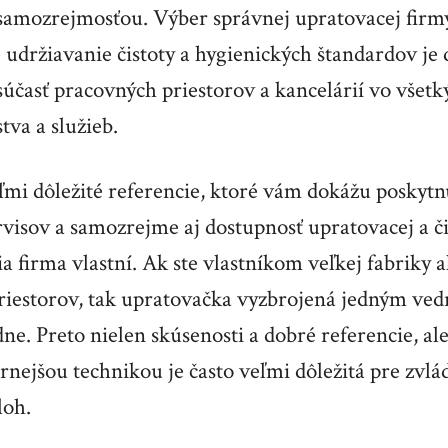
samozrejmosťou. Výber správnej upratovacej firmy
e udržiavanie čistoty a hygienických štandardov je 
súčasť pracovných priestorov a kancelárií vo všet
va a služieb.
ľmi dôležité referencie, ktoré vám dokážu poskytnú
visov a samozrejme aj dostupnosť upratovacej a čis
a firma vlastní. Ak ste vlastníkom veľkej fabriky 
riestorov, tak upratovačka vyzbrojená jedným ve
dne. Preto nielen skúsenosti a dobré referencie, al
nejšou technikou je často veľmi dôležitá pre zvlá
loh.