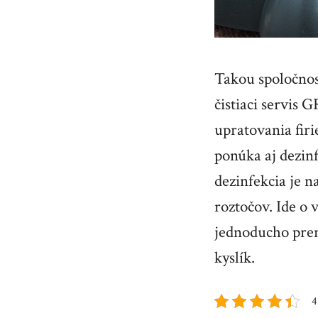
Takou spoločnos
čistiaci servis
upratovania fir
ponúka aj dezin
dezinfekcia je n
roztočov. Ide o
jednoducho pren
kyslík.
4