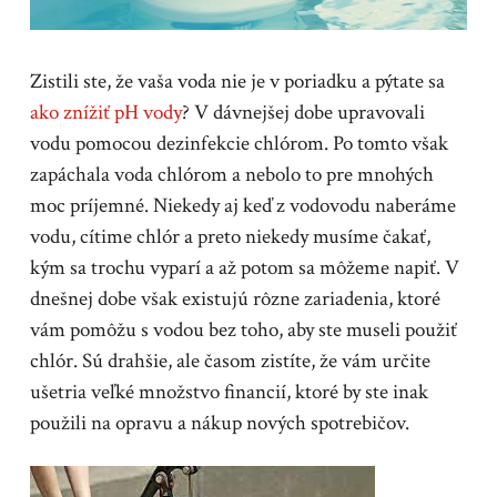
Zistili ste, že vaša voda nie je v poriadku a pýtate sa
ako znížiť pH vody
? V dávnejšej dobe upravovali
vodu pomocou dezinfekcie chlórom. Po tomto však
zapáchala voda chlórom a nebolo to pre mnohých
moc príjemné. Niekedy aj keď z vodovodu naberáme
vodu, cítime chlór a preto niekedy musíme čakať,
kým sa trochu vyparí a až potom sa môžeme napiť.
V
dnešnej dobe však existujú rôzne zariadenia, ktoré
vám pomôžu s vodou bez toho, aby ste museli použiť
chlór. Sú drahšie, ale časom zistíte, že vám určite
ušetria veľké množstvo financií, ktoré by ste inak
použili na opravu a nákup nových spotrebičov.